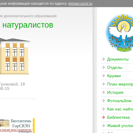
льная информация находится по адресу:
gorsun.ucoz.ru
е дополнительного образования
 натуралистов
Документы
Отделы
Кружки
 Громовой, 18
План меропр
38-15
История
Фотоальбом
Как нас найт
Библиотека
Живой уголо