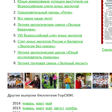
Юные кемеровчане успешно выступили на
Всероссийском слете юных экологов!
Оздоровительный лагерь «Ритм»
Вот какое наше лето!
Летняя экологическая смена «Лесные
Берендеи»
VIII Всероссийский слет юных экологов
Слет юных экологов России и Беларуси
«Экология без границ»
Скача
Летняя экологическая школа «Юный
исследователь природы»
Летняя трудовая смена «Зеленый десант»
Другие выпуски бюллетеня ГорСЮН:
2014:
январь
,
март
,
май
2013:
январь
,
март
,
май
,
август
,
ноябрь