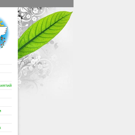
иятий
и
к