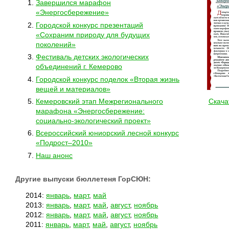
Завершился марафон
«Энергосбережение»
Городской конкурс презентаций
«Сохраним природу для будущих
поколений»
Фестиваль детских экологических
объединений г. Кемерово
Городской конкурс поделок «Вторая жизнь
вещей и материалов»
Кемеровский этап Межрегионального
Скача
марафона «Энергосбережение:
социально-экологический проект»
Всероссийский юниорский лесной конкурс
«Подрост–2010»
Наш анонс
Другие выпуски бюллетеня ГорСЮН:
2014:
январь
,
март
,
май
2013:
январь
,
март
,
май
,
август
,
ноябрь
2012:
январь
,
март
,
май
,
август
,
ноябрь
2011:
январь
,
март
,
май
,
август
,
ноябрь