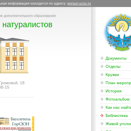
льная информация находится по адресу:
gorsun.ucoz.ru
е дополнительного образования
 натуралистов
Документы
Отделы
Кружки
 Громовой, 18
План меропр
38-15
История
Фотоальбом
Как нас найт
Библиотека
Живой уголо