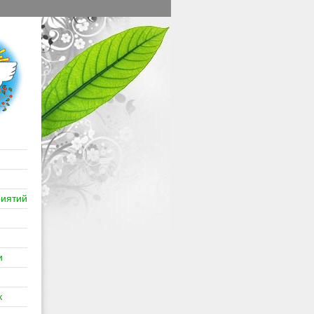
иятий
и
к