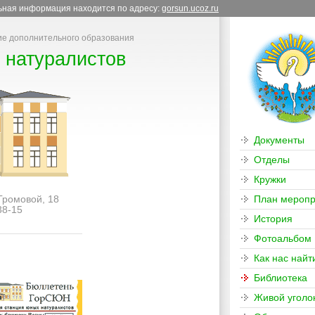
льная информация находится по адресу:
gorsun.ucoz.ru
е дополнительного образования
 натуралистов
Документы
Отделы
Кружки
 Громовой, 18
План меропр
38-15
История
Фотоальбом
Как нас найт
Библиотека
Живой уголо