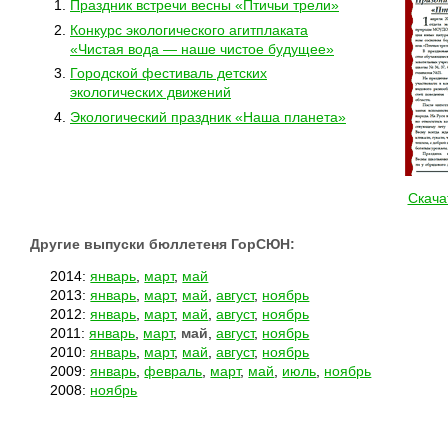
Праздник встречи весны «Птичьи трели»
Конкурс экологического агитплаката
«Чистая вода — наше чистое будущее»
Городской фестиваль детских
экологических движений
Экологический праздник «Наша планета»
Скача
Другие выпуски бюллетеня ГорСЮН:
2014:
январь
,
март
,
май
2013:
январь
,
март
,
май
,
август
,
ноябрь
2012:
январь
,
март
,
май
,
август
,
ноябрь
2011:
январь
,
март
,
май
,
август
,
ноябрь
2010:
январь
,
март
,
май
,
август
,
ноябрь
2009:
январь
,
февраль
,
март
,
май
,
июль
,
ноябрь
2008:
ноябрь