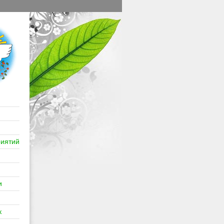
иятий
и
к