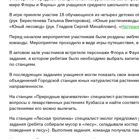
мире Флоры и Фауны» для учащихся среднего школьного воз
В игре приняли участие 18 обучающихся из четырех детских 
(рук. Берестенева Татьяна Викторовна), «Юные растениеводы»
«Юный лесовод» (рук. Гладков Сергей Михайлович), «
Натурал
Перед началом мероприятия участникам были розданы эмблем
команды. Мероприятие проходило в виде игры-путешествия, в 
В актовом зале участников встретили персонажи Флора и Фаун
задание, в котором ребятам было необходимо выбрать капита
по станциям.
В последующих заданиях учащиеся могли показать свои знани
объединений Городской станции юных натуралистов растениев
направленности.
На станции «Природные врачеватели» специалист-растениевод
вопросы о лекарственных растениях Кузбасса и найти соответ
растениями его можно вылечить.
На станции «Лесная тропинка» специалист-эколог предложил
задания (ребята собирали мусор в «лесу», складывали косте
поведения в лесу»). Выполнив задания, команда получала пам