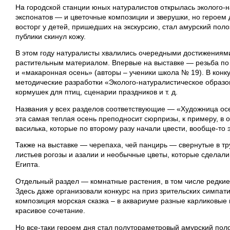
На городской станции юных натуралистов открылась эколого-н
экспонатов — и цветочные композиции и зверушки, но героем
восторг у детей, пришедших на экскурсию, стал амурский поло
публики скинул кожу.
В этом году натуралисты хвалились очередными достижениями
растительным материалом. Впервые на выставке — резьба по
и «макаронная осень» (авторы – ученики школа № 19). В кон
методические разработки «Эколого-натуралистическое образо
кормушек для птиц, сценарии праздников и т. д.
Названия у всех разделов соответствующие — «Художница осе
эта самая теплая осень преподносит сюрпризы, к примеру, в 
василька, которые по второму разу начали цвести, вообще-то 
Также на выставке — черепаха, чей панцирь — свернутые в тру
листьев рогозы и азалии и необычные цветы, которые сделали
Египта.
Отдельный раздел — комнатные растения, в том числе редкие
Здесь даже организовали конкурс на приз зрительских симпати
композиция морская сказка – в аквариуме разные карликовые
красивое сочетание.
Но все-таки героем дня стал полутораметровый амурский пол