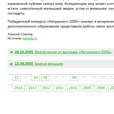
изумленной публики скинул кожу. Конкуренцию ему может сос
кстати, симпатичный маленький зверек, устав от внимания, на
погладить.
Победителей конкурса «Натуралист-2005» назовут в воскресен
дополнительного образования представили работы своих восп
Алексей Соколов
Источник:
keminfo.ru
ДРУГИЕ НОВОСТИ:
28.10.2005
Впечатления от выставки «Натуралист-2005»
12.09.2005
Братья меньшие
12
11
10
09
08
07
06
05
04
03
0
2014
2013
2012
2011
2010
2009
2008
2