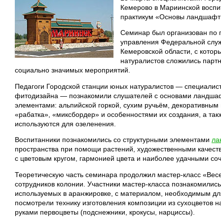
Кемерово в Мариинской воспи
практикум «Основы ландшафтн
Семинар был организован по 
управления Федеральной служ
Кемеровской области, с котор
натуралистов сложились парт
социально значимых мероприятий.
Педагоги Городской станции юных натуралистов — специалист
фитодизайна — познакомили слушателей с основами ландшаф
элементами: альпийской горкой, сухим ручьём, декоративным
«рабатка», «миксбордер» и особенностями их создания, а так
используются для озеленения.
Воспитанники познакомились со структурными элементами
ла
пространства при помощи растений, художественными качест
с цветовым кругом, гармонией цвета и наиболее удачными со
Теоретическую часть семинара продолжил мастер-класс «Вес
сотрудников колонии. Участники мастер-класса познакомились
используемых в аранжировке, с материалом, необходимым для
посмотрели технику изготовления композиции из сухоцветов н
руками первоцветы (подснежники, крокусы, нарциссы).