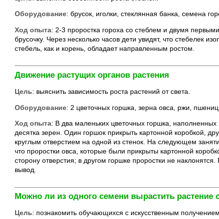
Оборудование
: брусок, иголки, стеклянная банка, семена го
Ход опыта
: 2-3 проростка гороха со стеблем и двумя первым
брусочку. Через несколько часов дети увидят, что стебелек изо
стебель, как и корень, обладает направленным ростом.
Движение растущих органов растения
Цель
: выяснить зависимость роста растений от света.
Оборудование
: 2 цветочных горшка, зерна овса, ржи, пшениц
Ход опыта
: В два маленьких цветочных горшка, наполненных
десятка зерен. Один горшок прикрыть картонной коробкой, дру
круглым отверстием на одной из стенок. На следующем занятии
что проростки овса, которые были прикрыты картонной коробк
сторону отверстия; в другом горшке проростки не наклонятся
вывод.
Можно ли из одного семени вырастить растение 
Цель
: познакомить обучающихся с искусственным получением