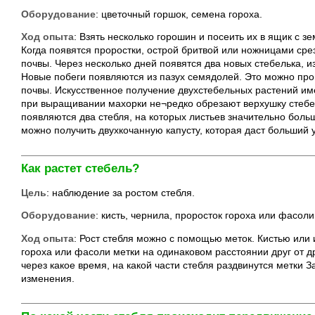
Оборудование
: цветочный горшок, семена гороха.
Ход опыта
: Взять несколько горошин и посеить их в ящик с 
Когда появятся проростки, острой бритвой или ножницами сре
почвы. Через несколько дней появятся два новых стебелька, и
Новые побеги появляются из пазух семядолей. Это можно пров
почвы. Искусственное получение двухстебельных растений им
при выращивании махорки не¬редко обрезают верхушку стебель
появляются два стебля, на которых листьев значительно боль
можно получить двухкочанную капусту, которая даст больший 
Как растет стебель?
Цель
: наблюдение за ростом стебля.
Оборудование
: кисть, чернила, проросток гороха или фасоли
Ход опыта
: Рост стебля можно с помощью меток. Кистью или 
гороха или фасоли метки на одинаковом расстоянии друг от 
через какое время, на какой части стебля раздвинутся метки 
изменения.