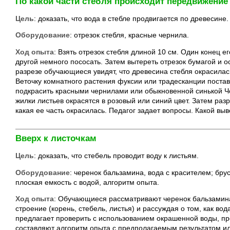
По какой части стебля происходит передвижение
Цель
: доказать, что вода в стебле продвигается по древесине.
Оборудование
: отрезок стебля, красные чернила.
Ход опыта
: Взять отрезок стебля длиной 10 см. Один конец ег
другой немного пососать. Затем вытереть отрезок бумагой и о
разрезе обучающиеся увидят, что древесина стебля окрасилас
Веточку комнатного растения фуксии или традесканции постави
подкрасить красными чернилами или обыкновенной синькой Чер
жилки листьев окрасятся в розовый или синий цвет. Затем разр
какая ее часть окрасилась. Педагог задает вопросы. Какой выв
Вверх к листочкам
Цель
: доказать, что стебель проводит воду к листьям.
Оборудование
: черенок бальзамина, вода с красителем; бр
плоская емкость с водой, алгоритм опыта.
Ход опыта
: Обучающиеся рассматривают черенок бальзамин
строение (корень, стебель, листья) и рассуждая о том, как вод
предлагает проверить с использованием окрашенной воды, про
составляют алгоритм опыта с предполагаемым результатом ил