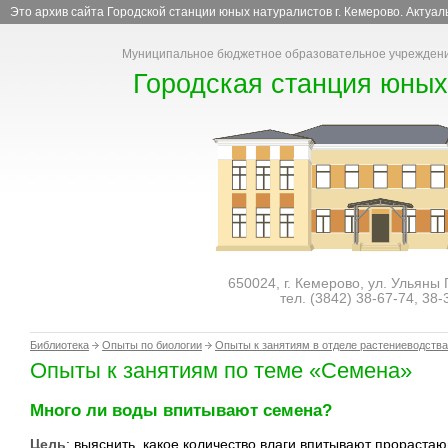
Это архив сайта Городской станции юных натуралистов г. Кемерово. Актуа
Муниципальное бюджетное образовательное учреждени
Городская станция юных
650024, г. Кемерово, ул. Ульяны
тел. (3842)
38-67-74
,
38-
Библиотека
Опыты по биологии
Опыты к занятиям в отделе растениеводства
Опыты к занятиям по теме «Семена»
Много ли воды впитывают семена?
Цель
: выяснить, какое количество влаги впитывают прораст