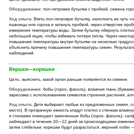
Оборудование
: пол-литровая бутылка с пробкой, семена гор
Ход опыта
: Взять пол-литровую бутылку, наполнить ее чуть
пшеницы или гороха и заткнуть пробкой, через отверстие про
измерения температуры воды. Затем бутылку обернуть плотно 
небольшой ящик, чтобы избежать потери тепла. Через некот
повышение температуры внутри бутылки на несколько градусо
объяснить причину повышения температуры семян. Результат
наблюдений.
Вершки—корешки
Цель
: выяснить, какой орган раньше появляется из семени.
Оборудование
: бобы (горох, фасоль), влажная ткань (бумаж
зарисовка с использованием символов строения растения, алг
Ход опыта
: Дети выбирают любые из предложенных семян, с
место). В прозрачную емкость кладут плотно к стенкам влаж
и стенками помещают замоченные бобы (горох, фасоль); сал
наблюдают в течение 10—12 дней за происходящими изменени
затем стебельки; корешки будут разрастаться, верхний побег 