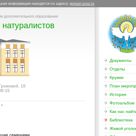
льная информация находится по адресу:
gorsun.ucoz.ru
е дополнительного образования
 натуралистов
Документы
Отделы
Кружки
 Громовой, 18
План меропр
38-15
История
Фотоальбом
Как нас найт
Библиотека
Живой уголо
ающие семенами.