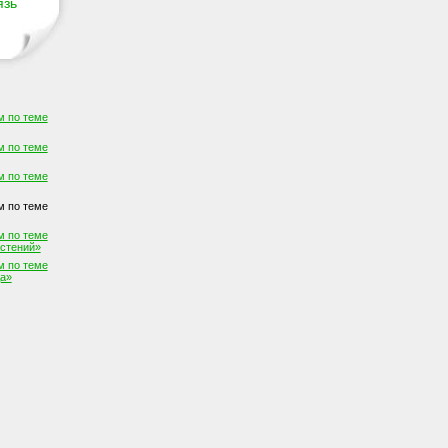
язь
м по теме
м по теме
м по теме
м по теме
м по теме
стений»
м по теме
да»