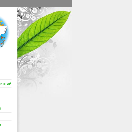
иятий
и
к