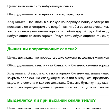
Цель
: выяснить силу набухающих семян.
Оборудование
: консервная банка, гиря, горох.
Ход опыта
: Насыпать в высокую консервную банку с отверсти
поставить ее в кастрюлю с водой, так, чтобы семена оказались
жести и сверху поставить гирю или любой другой груз. Наблюд
набухающие семена гороха. Результаты обучающиеся фиксир
Дышат ли прорастающие семена?
Цель
: доказать, что прорастающие семена выделяют углекисл
Оборудование
: стеклянная банка или бутылка, семена гороха
Ход опыта
: В высокую, с узким горлом бутылку насыпать «н
закрыть пробкой. На следующем занятии выслушать предполож
выделить семена и как это доказать. Открыть бутылку и доказат
помощью горящей лучины (лучина погаснет, т.к. углекислый га
Выделяется ли при дыхании семян тепло?
Цель
: доказать, что при дыхании семена выделяют тепло.