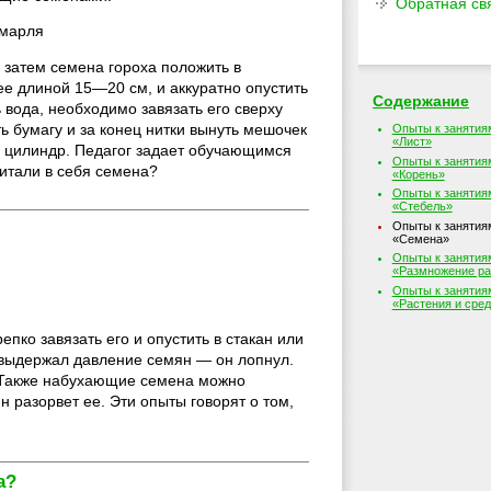
Обратная св
 марля
 затем семена гороха положить в
ее длиной 15—20 см, и аккуратно опустить
Содержание
 вода, необходимо завязать его сверху
 бумагу и за конец нитки вынуть мешочек
Опыты к занятия
«Лист»
в цилиндр. Педагог задает обучающимся
Опыты к занятия
итали в себя семена?
«Корень»
Опыты к занятия
«Стебель»
Опыты к занятия
«Семена»
Опыты к занятия
«Размножение ра
Опыты к занятия
«Растения и сре
пко завязать его и опустить в стакан или
е выдержал давление семян — он лопнул.
. Также набухающие семена можно
н разорвет ее. Эти опыты говорят о том,
а?