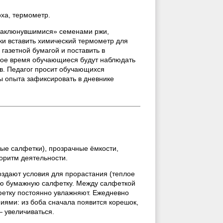
оха, термометр.
 «наклюнувшимися» семенами ржи,
бки вставить химический термометр для
газетной бумагой и поставить в
орое время обучающиеся будут наблюдать
в. Педагог просит обучающихся
ы опыта зафиксировать в дневнике
ные салфетки), прозрачные ёмкости,
оритм деятельности.
оздают условия для прорастания (теплое
ную бумажную салфетку. Между салфеткой
фетку постоянно увлажняют. Ежедневно
ями: из боба сначала появится корешок,
— увеличиваться.