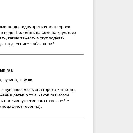
ями на дне одну треть семян гороха;
 в воде. Положить на семена кружок из
ать, какую тяжесть могут поднять
уют в дневнике наблюдений.
ый газ.
, лучина, спички.
аклюнувшиеся» семена гороха и плотно
ения детей о том, какой газ могли
ь наличие углекислого газа в ней с
з подавляет горение).