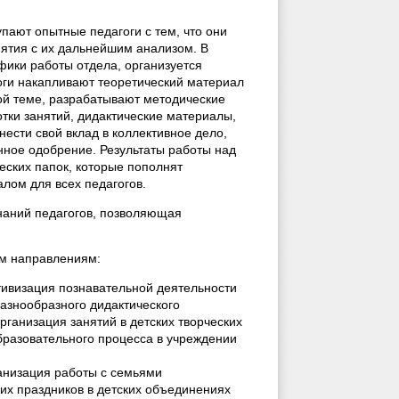
пают опытные педагоги с тем, что они
нятия с их дальнейшим анализом. В
фики работы отдела, организуется
оги накапливают теоретический материал
ой теме, разрабатывают методические
тки занятий, дидактические материалы,
внести свой вклад в коллективное дело,
нное одобрение. Результаты работы над
ских папок, которые пополнят
ом для всех педагогов.
наний педагогов, позволяющая
им направлениям:
тивизация познавательной деятельности
азнообразного дидактического
рганизация занятий в детских творческих
разовательного процесса в учреждении
анизация работы с семьями
их праздников в детских объединениях