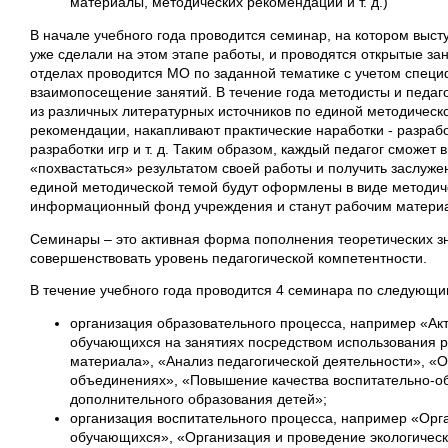
материалы, методических рекомендаций и т. д.)
В начале учебного года проводится семинар, на котором высту
уже сделали на этом этапе работы, и проводятся открытые за
отделах проводится МО по заданной тематике с учетом специ
взаимопосещение занятий. В течение года методисты и педаг
из различных литературных источников по единой методическ
рекомендации, накапливают практические наработки - разрабо
разработки игр и т. д. Таким образом, каждый педагог сможет 
«похвастаться» результатом своей работы и получить заслуже
единой методической темой будут оформлены в виде методиче
информационный фонд учреждения и станут рабочим материал
Семинары – это активная форма пополнения теоретических з
совершенствовать уровень педагогической компетентности.
В течение учебного года проводится 4 семинара по следующ
организация образовательного процесса, например «Ак
обучающихся на занятиях посредством использования р
материала», «Анализ педагогической деятельности», «О
объединениях», «Повышение качества воспитательно-об
дополнительного образования детей»;
организация воспитательного процесса, например «Орг
обучающихся», «Организация и проведение экологическ