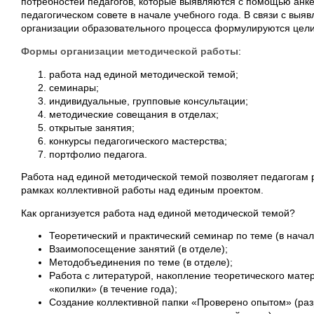
потребностей педагогов, которые выявляются с помощью анке
педагогическом совете в начале учебного года. В связи с вы
организации образовательного процесса формулируются цели 
Формы организации методической работы
:
работа над единой методической темой;
семинары;
индивидуальные, групповые консультации;
методические совещания в отделах;
открытые занятия;
конкурсы педагогического мастерства;
портфолио педагога.
Работа над единой методической темой позволяет педагогам 
рамках коллективной работы над единым проектом.
Как организуется работа над единой методической темой?
Теоретический и практический семинар по теме (в начал
Взаимопосещение занятий (в отделе);
Методобъединения по теме (в отделе);
Работа с литературой, накопление теоретического мате
«копилки» (в течение года);
Создание коллективной папки «Проверено опытом» (разр