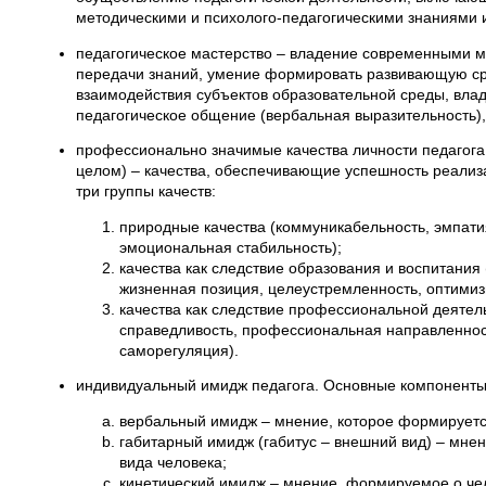
методическими и психолого-педагогическими знаниями 
педагогическое мастерство – владение современными м
передачи знаний, умение формировать развивающую ср
взаимодействия субъектов образовательной среды, вла
педагогическое общение (вербальная выразительность)
профессионально значимые качества личности педагога
целом) – качества, обеспечивающие успешность реализ
три группы качеств:
природные качества (коммуникабельность, эмпатия
эмоциональная стабильность);
качества как следствие образования и воспитания 
жизненная позиция, целеустремленность, оптимиз
качества как следствие профессиональной деятель
справедливость, профессиональная направленност
саморегуляция).
индивидуальный имидж педагога. Основные компоненты
вербальный имидж – мнение, которое формируется 
габитарный имидж (габитус – внешний вид) – мне
вида человека;
кинетический имидж – мнение, формируемое о чел