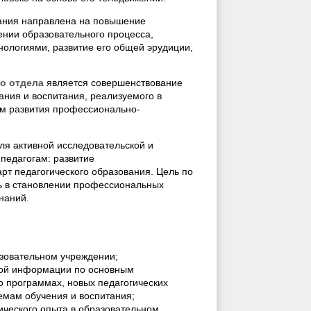
вания направлена на повышение
ении образовательного процесса,
нологиями, развитие его общей эрудиции,
о отдела
является совершенствование
ания и воспитания, реализуемого в
м развития профессионально-
ля активной исследовательской и
педагогам: развитие
т педагогического образования. Цель по
 в становлении профессиональных
наний.
азовательном учреждении;
мой информации по основным
о программах, новых педагогических
емам обучения и воспитания;
гического опыта в образовательном