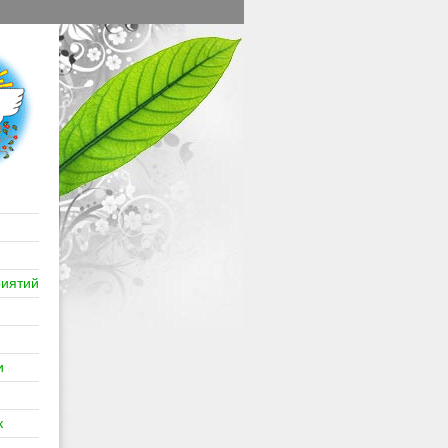
иятий
и
к