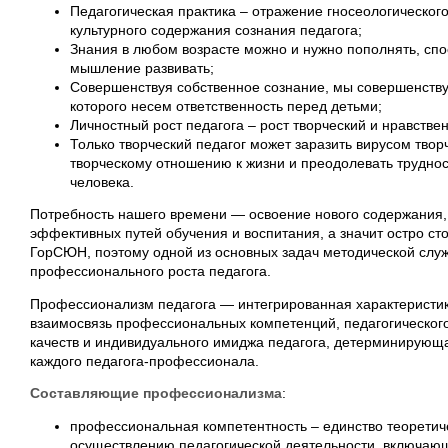
Педагогическая практика – отражение гносеологического
культурного содержания сознания педагога;
Знания в любом возрасте можно и нужно пополнять, спо
мышление развивать;
Совершенствуя собственное сознание, мы совершенству
которого несем ответственность перед детьми;
Личностный рост педагога – рост творческий и нравстве
Только творческий педагог может заразить вирусом твор
творческому отношению к жизни и преодолевать трудно
человека.
Потребность нашего времени — освоение нового содержания,
эффективных путей обучения и воспитания, а значит остро сто
ГорСЮН, поэтому одной из основных задач методической служ
профессионального роста педагога.
Профессионализм педагога — интегрированная характеристи
взаимосвязь профессиональных компетенций, педагогическог
качеств и индивидуального имиджа педагога, детерминирующ
каждого педагога-профессионала.
Составляющие профессионализма
:
профессиональная компетентность – единство теоретиче
осуществлению педагогической деятельности, включаю