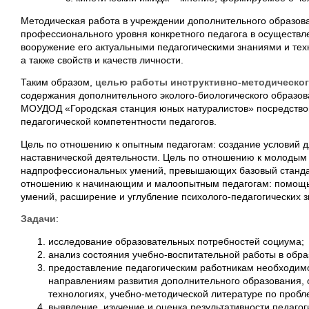
Методическая работа в учреждении дополнительного образо
профессионального уровня конкретного педагога в осуществл
вооружение его актуальными педагогическими знаниями и тех
а также свойств и качеств личности.
Таким образом,
целью работы инструктивно-методическог
содержания дополнительного эколого-биологического образов
МОУДОД «Городская станция юных натуралистов» посредство
педагогической компетентности педагогов.
Цель по отношению к опытным педагогам: создание условий д
наставнической деятельности. Цель по отношению к молодым 
надпрофессиональных умений, превышающих базовый стандар
отношению к начинающим и малоопытным педагогам: помощь
умений, расширение и углубление психолого-педагогических з
Задачи
:
исследование образовательных потребностей социума;
анализ состояния учебно-воспитательной работы в обр
предоставление педагогическим работникам необходи
направлениям развития дополнительного образования, 
технологиях, учебно-методической литературе по пробл
выявление, изучение и оценка результативности педаго