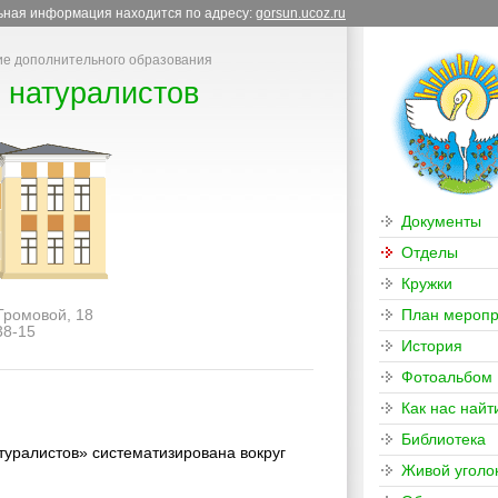
льная информация находится по адресу:
gorsun.ucoz.ru
е дополнительного образования
 натуралистов
Документы
Отделы
Кружки
 Громовой, 18
План меропр
38-15
История
Фотоальбом
Как нас найт
Библиотека
уралистов» систематизирована вокруг
Живой уголо