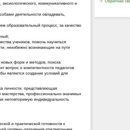
Обратная св
, аксиологического, коммуникативного и
собами деятельности овладевать,
ем образовательный процесс, за качество
нный;
чества учеников, помочь научиться
сти, неизбежно возникающие на пути
 новых форм и методов, поиска
ит вопрос о компетентности педагогов
бы является создание условий для
ка личности, представляющая
о мастерства, профессионально-значимых
ая неповторимую индивидуальность
ской и практической готовности к
щей уровень овладения предметными,