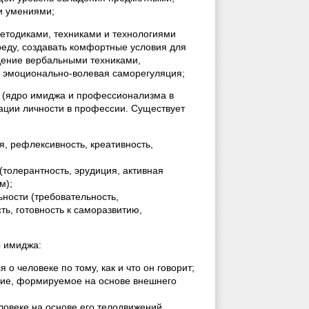
и умениями;
етодиками, техниками и технологиями
еду, создавать комфортные условия для
дение вербальными техниками,
, эмоционально-волевая саморегуляция;
 (ядро имиджа и профессионализма в
ации личности в профессии. Существует
, рефлексивность, креативность,
(толерантность, эрудиция, активная
м);
ности (требовательность,
ь, готовность к саморазвитию,
 имиджа:
о человеке по тому, как и что он говорит;
ние, формируемое на основе внешнего
овеке на основе его телодвижений.