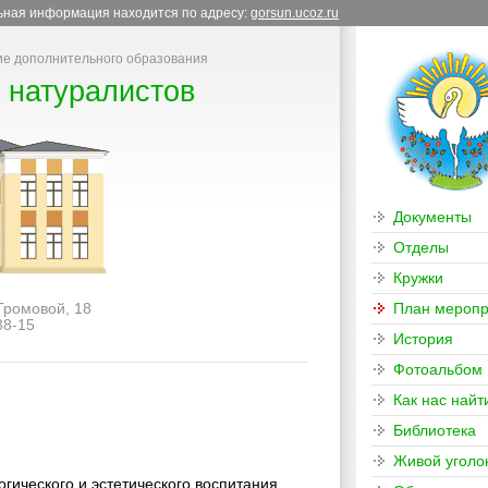
льная информация находится по адресу:
gorsun.ucoz.ru
е дополнительного образования
 натуралистов
Документы
Отделы
Кружки
 Громовой, 18
План меропр
38-15
История
Фотоальбом
Как нас найт
Библиотека
Живой уголо
гического и эстетического воспитания