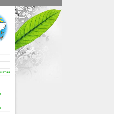
иятий
и
к