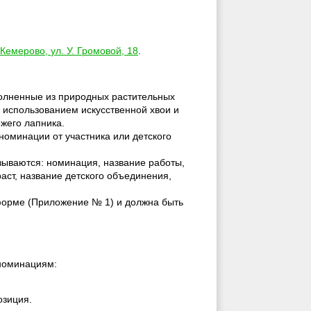
. Кемерово,
ул. У. Громовой
, 18
.
олненные из природных растительных
с использованием искусственной хвои и
ежего лапника.
номинации от участника или детского
азываются: номинация, название работы,
раст, название детского объединения,
орме (Приложение № 1) и должна быть
 номинациям:
озиция.