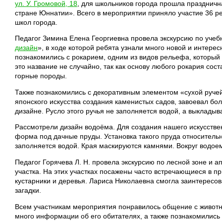
ул. У. Громовой, 18
, для школьников города прошла праздничн
стране Юннатии». Всего в мероприятии приняло участие 36 р
школ города.
Педагог Зимина Елена Георгиевна провела экскурсию по учеб
дизайн
», в ходе которой ребята узнали много новой и интер
познакомились с рокарием, одним из видов рельефа, который
это название не случайно, так как основу любого рокария сос
горные породы.
Также познакомились с декоративным элементом «сухой ручей
японского искусства создания каменистых садов, завоевал б
дизайне. Русло этого ручья не заполняется водой, а выкладыв
Рассмотрели дизайн водоёма. Для создания нашего искусстве
форма под дачные пруды. Установка такого пруда относитель
заполняется водой. Края маскируются камнями. Вокруг водое
Педагог Горячева Л. Н. провела экскурсию по лесной зоне и а
участка. На этих участках посажены часто встречающиеся в п
кустарники и деревья. Лариса Николаевна смогла заинтересова
загадки.
Всем участникам мероприятия понравилось общение с животн
много информации об его обитателях, а также познакомились