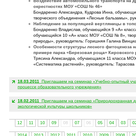
Воздействие автомобильного транспорта на 
окрестностях МОУ «СОШ № 46»
Бондаренко Александра, Кудрова Инна, обучающ
творческого объединения «Лесные бальзамы», ру
Наблюдение за популяцией вертляницы в топо
Бондаренко Владислав, обучающийся 9 «А» клас
обучающийся 10 «А» класс МОУ «СОШ № 8», твор
природы», руководитель: Горишняя Галина Винци
Особенности структуры лесного фитоценоза н
примере парка «Березовая роща» Кировского 
Трясина Александра, обучающаяся 11 класса МО
«Систематика растений», руководитель: Тарасова
ДРУГИЕ НОВОСТИ:
18.03.2011
Приглашаем на семинар «Учебно-опытный учас
процессе образовательного учреждения»
18.02.2011
Приглашаем на семинар «Природоохранная де
экологической культуры школьников»
12
11
10
09
08
07
06
05
04
03
0
2014
2013
2012
2011
2010
2009
2008
2