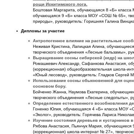
рощи Искитимского лога.
Боштовая Маргарита, обучающаяся 8 «Б» класса
обучающаяся 9 «Б» класса МОУ «СОШ № 65», тво
природы», руководитель: Горишняя Галина Винци
Дипломы за участие
Антропогенное влияние на растительные сооб
Неживая Кристина, Лапицкая Алина, обучающиес
творческого объединения «Лесные бальзамы», ру
Выращивание сосны сибирской (кедр) на шко
Ромашкевич Александр, Сафанкова Анастасия, о
(коррекционная) общеобразовательная школа-инт
«Юный лесовод», руководитель: Гладков Сергей 
Использование сосны обыкновенной для оценк
сосновом бору.
Бойченко Жанна, Наумова Екатерина, обучающие
творческого объединения «Лесные следопыты», р
Определение естественного возобновления де
Гоненко Юлия, обучающаяся 4 «Б» класса МОУ «
«Эколог», руководитель: Горячева Лариса Никола
Изучение состояния деревьев и кустарников 
Рябова Анастасия, Пьянчук Мария, обучающиеся
(коррекционная) школа-интернат № 27», творчес