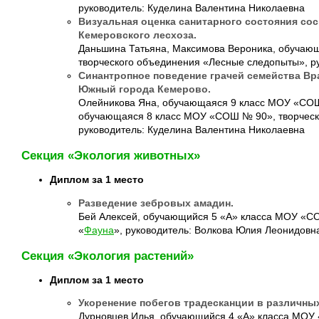
руководитель: Куделина Валентина Николаевна
Визуальная оценка санитарного состояния сос
Кемеровского лесхоза.
Даньшина Татьяна, Максимова Вероника, обучаю
творческого объединения «Лесные следопыты», р
Синантропное поведение грачей семейства Вра
Южный города Кемерово.
Олейникова Яна, обучающаяся 9 класс МОУ «СО
обучающаяся 8 класс МОУ «СОШ № 90», творческ
руководитель: Куделина Валентина Николаевна
Секция «Экология животных»
Диплом за 1 место
Разведение зебровых амадин.
Бей Алексей, обучающийся 5 «А» класса МОУ «С
«
Фауна
», руководитель: Волкова Юлия Леонидовн
Секция «Экология растений»
Диплом за 1 место
Укоренение побегов традесканции в различны
Дурновцев Илья, обучающийся 4 «А» класса МОУ