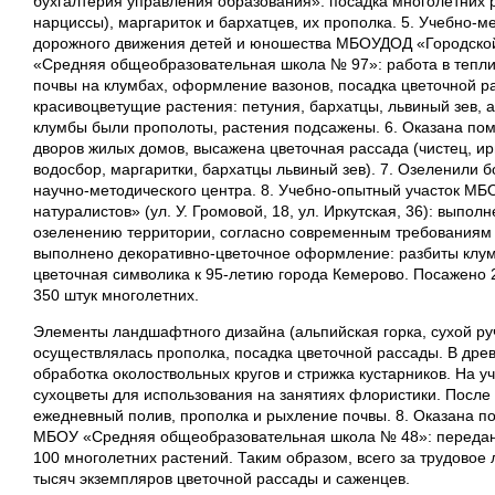
бухгалтерия управления образования»: посадка многолетних ра
нарциссы), маргариток и бархатцев, их прополка. 5. Учебно-м
дорожного движения детей и юношества МБОУДОД «Городской
«Средняя общеобразовательная школа № 97»: работа в теплиц
почвы на клумбах, оформление вазонов, посадка цветочной р
красивоцветущие растения: петуния, бархатцы, львиный зев, а
клумбы были прополоты, растения подсажены. 6. Оказана пом
дворов жилых домов, высажена цветочная рассада (чистец, ир
водосбор, маргаритки, бархатцы львиный зев). 7. Озеленили 
научно-методического центра. 8. Учебно-опытный участок М
натуралистов» (ул. У. Громовой, 18, ул. Иркутская, 36): выпо
озеленению территории, согласно современным требованиям 
выполнено декоративно-цветочное оформление: разбиты клу
цветочная символика к 95-летию города Кемерово. Посажено 
350 штук многолетних.
Элементы ландшафтного дизайна (альпийская горка, сухой ру
осуществлялась прополка, посадка цветочной рассады. В древ
обработка околоствольных кругов и стрижка кустарников. На 
сухоцветы для использования на занятиях флористики. После
ежедневный полив, прополка и рыхление почвы. 8. Оказана
МБОУ «Средняя общеобразовательная школа № 48»: передано
100 многолетних растений. Таким образом, всего за трудовое
тысяч экземпляров цветочной рассады и саженцев.