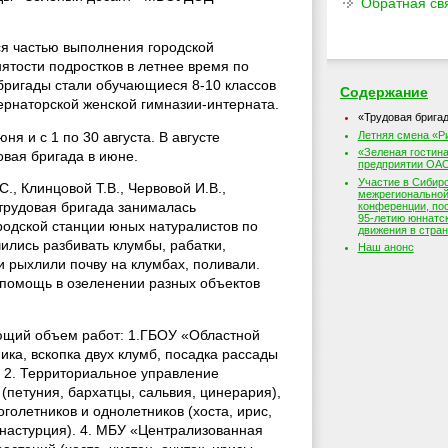
Обратная св
ся частью выполнения городской
ятости подростков в летнее время по
 бригады стали обучающиеся 8-10 классов
Содержание
убернаторской женской гимназии-интерната.
«Трудовая брига
Летняя смена «
ня и с 1 по 30 августа. В августе
«Зеленая гостина
овая бригада в июне.
предприятии ОАО
Участие в Сибир
., Клинцовой Т.В., Червовой И.В.,
межрегионально
конференции, по
 трудовая бригада занималась
95-летию юннатс
родской станции юных натуралистов по
движения в стран
чились разбивать клумбы, рабатки,
Наш анонс
 рыхлили почву на клумбах, поливали.
 помощь в озеленении разных объектов
ующий объем работ: 1.ГБОУ «Областной
ка, вскопка двух клумб, посадка рассады
). 2. Территориальное управление
(петуния, бархатцы, сальвия, цинерария),
голетников и однолетников (хоста, ирис,
, настурция). 4. МБУ «Централизованная