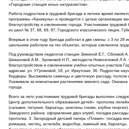
«Городская станция юных натуралистов».
Работа подростков в трудовой бригаде в летнее время являет
программы «Каникулы» и проводится с целью организации зан
благоустройству и озеленению города. Участниками трудовой
из школ № 37, 68, 69, 97, Городского классического лицея, Г
Впервые в этом году бригада работал в две смены: с 3 по 28 ию
школьники работали на тех объектах, которые озеленяла труд
Под руководством педагогов станции Зиминой Е.Г., Сбоевой А.С
Шикановой А.М., Хромовой Н.П., методиста Новоселовой Л.А.
благоустройством и озеленением учебно-опытных участков Го
адресам: ул. У.Громовой, 18, ул. Иркутская, 36. Подростки нау
бордюры. Высаживали саженцы и цветочную рассаду, пололи и
Ухаживали за комнатными растениями зимнего сада. Оказана
города.
Всего за лето участниками трудовой бригады выполнен след
Центр дополнительного образования детей»: прополка лилейни
(сальвия, петуния, бархатцы, анютины глазки, клубни георгин
Заводского района: оформление двух клумб, посадка рассады 
прополка. 3. Загородный детский лагерь «Пламя»: посадка мно
ромашка, чистец, астильба, водосбор, львиный зев, бархатцы