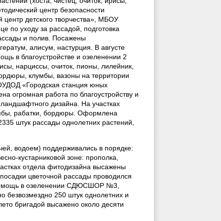
стений (хоста, чистец, очиток, ирисы,
етодический центр безопасности
 центр детского творчества», МБОУ
е по уходу за рассадой, подготовка
ассады и полив. Посажены
гератум, алисум, настурция. В августе
ощь в благоустройстве и озеленении 2
исы, нарциссы, очиток, пионы, лилейник,
бордюры, клумбы, вазоны на территории
БОУДОД «Городская станция юных
лнена огромная работа по благоустройству и
ландшафтного дизайна. На участках
мбы, рабатки, бордюры. Оформлена
2335 штук рассады однолетних растений,
чей, водоем) поддерживались в порядке:
есно-кустарниковой зоне: прополка,
участках отдела фитодизайна высажены
 посадки цветочной рассады проводился
 помощь в озеленении СДЮСШОР №3,
 безвозмездно 250 штук однолетних и
 лето бригадой высажено около десяти