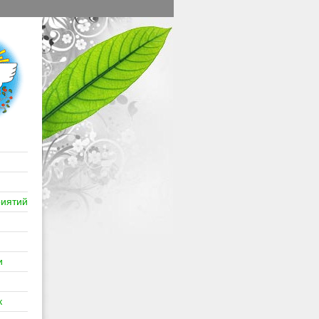
иятий
и
к