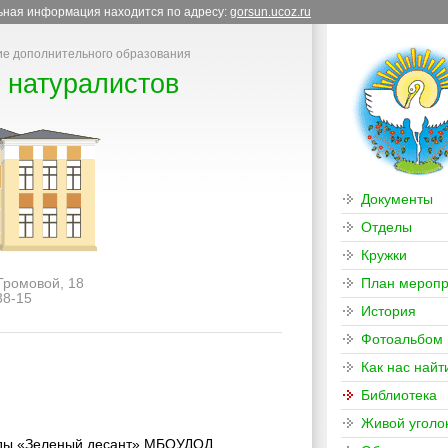
льная информация находится по адресу:
gorsun.ucoz.ru
е дополнительного образования
 натуралистов
Документы
Отделы
Кружки
 Громовой, 18
План меропр
38-15
История
Фотоальбом
Как нас найт
Библиотека
Живой уголо
ады «Зеленый десант» МБОУДОД