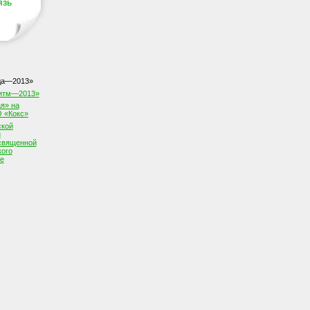
язь
да—2013»
Ритм—2013»
я» на
 «Кокс»
ской
й
священной
кого
е