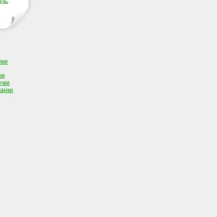
язь
ики
ки
ячки
чанки