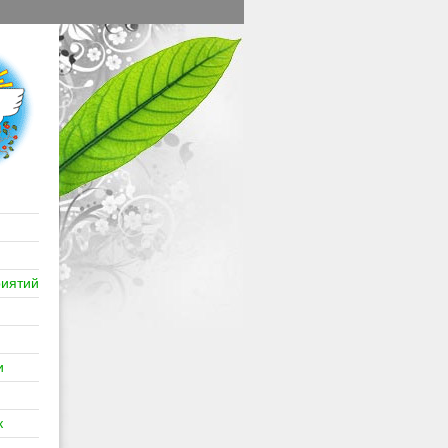
иятий
и
к