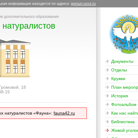
льная информация находится по адресу:
gorsun.ucoz.ru
е дополнительного образования
 натуралистов
Документы
Отделы
Кружки
 Громовой, 18
План меропр
38-15
История
Фотоальбом
ых натуралистов «Фауна»:
fauna42.ru
Как нас найт
Библиотека
Живой уголо