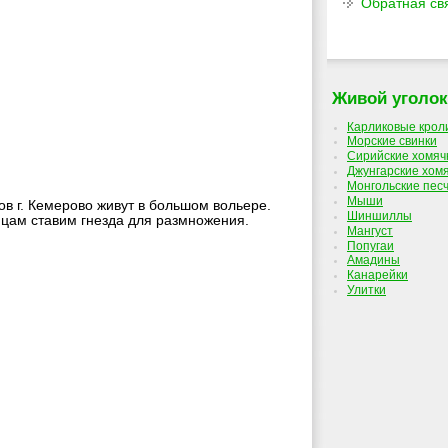
Обратная св
Живой уголок
Карликовые крол
Морские свинки
Сирийские хомяч
Джунгарские хом
Монгольские пес
Мыши
в г. Кемерово живут в большом вольере.
Шиншиллы
ицам ставим гнезда для размножения.
Мангуст
Попугаи
Амадины
Канарейки
Улитки