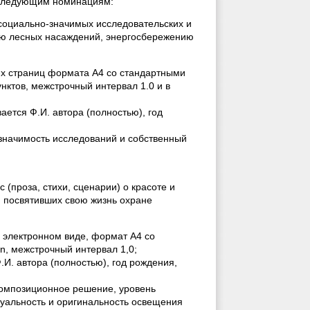
о следующим номинациям:
 социально-значимых исследовательских и
ию лесных насаждений, энергосбережению
-х страниц формата А4 со стандартными
ктов, межстрочный интервал 1.0 и в
ается Ф.И. автора (полностью), год
значимость исследований и собственный
с (проза, стихи, сценарии) о красоте и
, посвятивших свою жизнь охране
в электронном виде, формат А4 со
, межстрочный интервал 1,0;
.И. автора (полностью), год рождения,
композиционное решение, уровень
туальность и оригинальность освещения