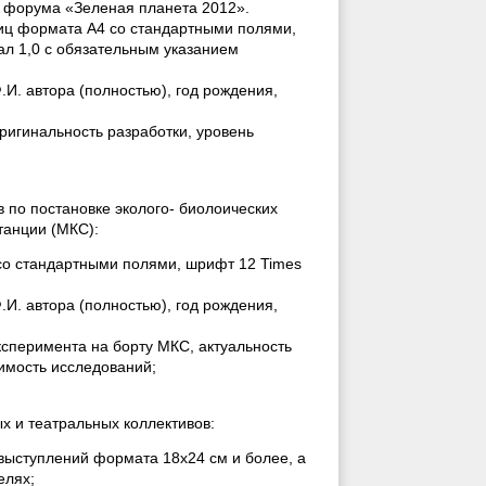
о форума «Зеленая планета 2012».
ниц формата А4 со стандартными полями,
л 1,0 с обязательным указанием
.И. автора (полностью), год рождения,
ригинальность разработки, уровень
в по постановке эколого- биолоических
танции (МКС):
 со стандартными полями, шрифт 12 Times
.И. автора (полностью), год рождения,
сперимента на борту МКС, актуальность
имость исследований;
х и театральных коллективов:
ыступлений формата 18х24 см и более, а
елях;