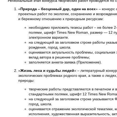
Региональный этап конкурса творческих работ проводится п
«
Природа – бесценный дар, один на всех
» – конкурс
проектных работ по экологии, сохранению и возрожден
и бережному отношению к природным ресурсам:
необходимо приложить тезисы работ – не более 2
полями, шрифт Times New Roman, размер — 12 пун
электронном варианте.
на следующей за заголовком строке работы указыв
рождения, город, школа.
оценивается актуальность проблемы, социальная 
вклад автора в решение проблемы;
заполняется анкета-заявка (Приложение).
«
Жизнь леса и судьбы людей
» – литературный конкур
экологических проблемах родного края, а также о людях
природы:
творческие работы представляются в печатном и 
стандартными полями, шрифт 12 Times New Roman
на следующей за заголовком строке указывается Ф
город, школа.
оценивается отражение экологической тематики, 
исполнения, художественная выразительность, ак