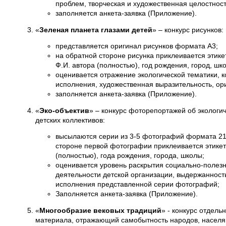
проблем, творческая и художественная целостност
заполняется анкета-заявка (Приложение).
«
Зеленая планета глазами детей
» – конкурс рисунков:
представляется оригинал рисунков формата А3;
на обратной стороне рисунка приклеивается этике
Ф.И. автора (полностью), год рождения, город, шк
оценивается отражение экологической тематики, 
исполнения, художественная выразительность, ор
заполняется анкета-заявка (Приложение).
«
Эко-объектив
» – конкурс фоторепортажей об экологи
детских коллективов:
высылаются серии из 3-5 фотографий формата 21
стороне первой фотографии приклеивается этикетк
(полностью), года рождения, города, школы;
оценивается уровень раскрытия социально-полезн
деятельности детской организации, выдержанност
исполнения представленной серии фотографий;
Заполняется анкета-заявка (Приложение).
«
Многообразие вековых традиций
» - конкурс отдель
материала, отражающий самобытность народов, населя