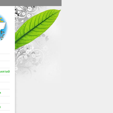
иятий
и
к