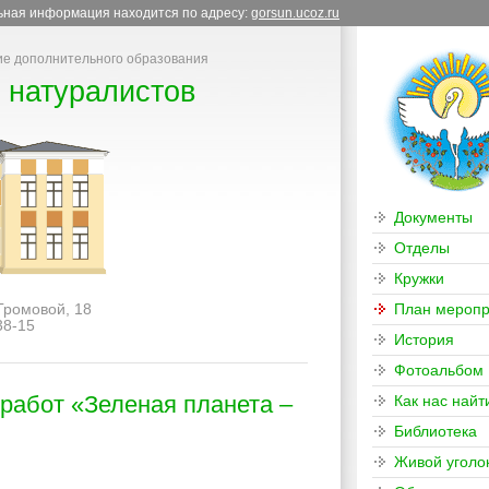
льная информация находится по адресу:
gorsun.ucoz.ru
е дополнительного образования
 натуралистов
Документы
Отделы
Кружки
 Громовой, 18
План меропр
38-15
История
Фотоальбом
 работ «Зеленая планета –
Как нас найт
Библиотека
Живой уголо