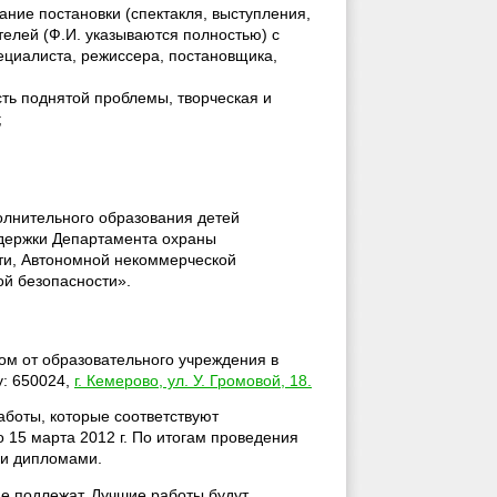
ние постановки (спектакля, выступления,
телей (Ф.И. указываются полностью) с
пециалиста, режиссера, постановщика,
сть поднятой проблемы, творческая и
;
лнительного образования детей
ддержки Департамента охраны
ти, Автономной некоммерческой
ой безопасности».
ом от образовательного учреждения в
: 650024,
г. Кемерово, ул. У. Громовой, 18.
аботы, которые соответствуют
15 марта 2012 г. По итогам проведения
 и дипломами.
не подлежат. Лучшие работы будут