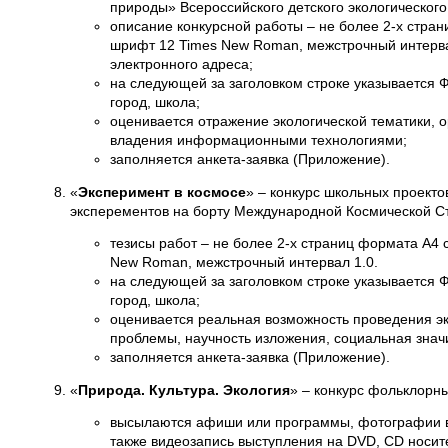
природы» Всероссийского детского экологическог
описание конкурсной работы – не более 2-х стра
шрифт 12 Times New Roman, межстрочный интерва
электронного адреса;
на следующей за заголовком строке указывается Ф
город, школа;
оценивается отражение экологической тематики, о
владения информационными технологиями;
заполняется анкета-заявка (Приложение).
«
Эксперимент в космосе
» – конкурс школьных проекто
эксперементов на борту Международной Космической С
тезисы работ – не более 2-х страниц формата А4
New Roman, межстрочный интервал 1.0.
на следующей за заголовком строке указывается Ф
город, школа;
оценивается реальная возможность проведения эк
проблемы, научность изложения, социальная знач
заполняется анкета-заявка (Приложение).
«
Природа. Культура. Экология
» – конкурс фольклорны
высылаются афиши или программы, фотографии в
также видеозапись выступления на DVD, CD носит