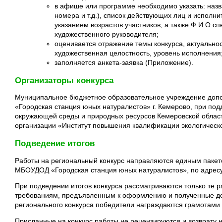
в афише или программе необходимо указать: назва
номера и т.д.), список действующих лиц и исполни
указанием возрастов участников, а также Ф.И.О с
художественного руководителя;
оценивается отражение темы конкурса, актуально
художественная целостность, уровень исполнения
заполняется анкета-заявка (Приложение).
Организаторы конкурса
Муниципальное бюджетное образовательное учреждение допо
«Городская станция юных натуралистов» г. Кемерово, при по
окружающей среды и природных ресурсов Кемеровской облас
организации «Институт повышения квалификации экологическ
Подведение итогов
Работы на региональный конкурс направляются единым пакет
МБОУДОД «Городская станция юных натуралистов», по адресу
При подведении итогов конкурса рассматриваются только те р
требованиям, предъявленным к оформлению и полученные до 
регионального конкурса победители награждаются грамотами
Присланные на конкурс работы не рецензируются и возврату 