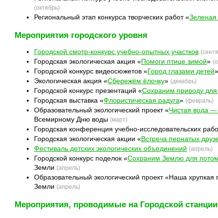
(октябрь)
Региональный этап конкурса творческих работ «
Зеленая
Мероприятия городского уровня
Городской смотр-конкурс учебно-опытных участков
(сент
Городская экологическая акция «
Помоги птице зимой
»
(
Городской конкурс видеосюжетов «
Город глазами детей
Экологическая акция «
Сбережём ёлочку
»
(декабрь)
Городской конкурс презентаций «
Сохраним природу для
Городская выставка «
Флористическая радуга
»
(февраль)
Образовательный экологический проект «
Чистая вода —
Всемирному Дню воды
(март)
Городская конференция учебно-исследовательских рабо
Городская экологическая акции «
Встреча пернатых друз
Фестиваль детских экологических объединений
(апрель)
Городской конкурс поделок «
Сохраним Землю для потом
Земли
(апрель)
Образовательный экологический проект «Наша хрупкая
Земли
(апрель)
Мероприятия, проводимые на Городской станции