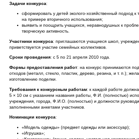
Задачи конкурса
:
сформировать у детей эколого-хозяйственный подход к 
на примере вторичного использования;
выявить и поощрить учащихся, неравнодушных к пробле
творческую активность.
Участники конкурса
: приглашаются учащиеся школ, учрежде
приветствуется участие семейных коллективов.
Сроки проведения
: с 5 по 21 апреля 2010 года.
Формы предоставления работ
: на конкурс принимаются по
отходов (металл, стекло, пластик, дерево, резина, и т. п.); ж
изготовлению поделки.
Требования к конкурсным работам
: к каждой работе должн
5 × 10 см с указанием названия работы, Ф.И. (полностью) исп
учреждения, города, Ф.И.О. (полностью) и должности руковод
заполненными анкетами участников.
Номинации конкурса
:
«Модель одежды» (предмет одежды или аксессуар);
«Игрушка»;