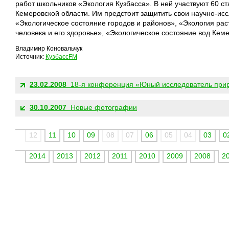
работ школьников «Экология Кузбасса». В ней участвуют 60 с
Кемеровской области. Им предстоит защитить свои научно-исс
«Экологическое состояние городов и районов», «Экология рас
человека и его здоровье», «Экологическое состояние вод Кем
Владимир Коновальчук
Источник:
КузбассFM
ДРУГИЕ НОВОСТИ:
23.02.2008
18-я конференция «Юный исследователь при
30.10.2007
Новые фотографии
12
11
10
09
08
07
06
05
04
03
0
2014
2013
2012
2011
2010
2009
2008
2