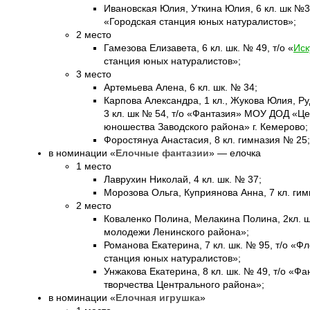
Ивановская Юлия, Уткина Юлия, 6 кл. шк №37
«Городская станция юных натуралистов»;
2 место
Гамезова Елизавета, 6 кл. шк. № 49, т/о «
Иск
станция юных натуралистов»;
3 место
Артемьева Алена, 6 кл. шк. № 34;
Карпова Александра, 1 кл., Жукова Юлия, Р
3 кл. шк № 54, т/о «Фантазия» МОУ ДОД «Це
юношества Заводского района» г. Кемерово;
Форостянуа Анастасия, 8 кл. гимназия № 25;
в номинации «
Елочные фантазии
» — елочка
1 место
Лаврухин Николай, 4 кл. шк. № 37;
Морозова Ольга, Куприянова Анна, 7 кл. ги
2 место
Коваленко Полина, Мелакина Полина, 2кл. 
молодежи Ленинского района»;
Романова Екатерина, 7 кл. шк. № 95, т/о «
станция юных натуралистов»;
Унжакова Екатерина, 8 кл. шк. № 49, т/о «
творчества Центрального района»;
в номинации «
Елочная игрушка
»