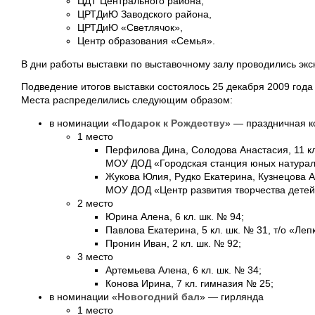
ЦДТ Центрального района,
ЦРТДиЮ Заводского района,
ЦРТДиЮ «Светлячок»,
Центр образования «Семья».
В дни работы выставки по выставочному залу проводились экс
Подведение итогов выставки состоялось 25 декабря 2009 года
Места распределились следующим образом:
в номинации «
Подарок к Рождеству
» — праздничная 
1 место
Перфилова Дина, Солодова Анастасия, 11 кл.
МОУ ДОД «Городская станция юных натурал
Жукова Юлия, Рудко Екатерина, Кузнецова Ал
МОУ ДОД «Центр развития творчества детей
2 место
Юрина Алена, 6 кл. шк. № 94;
Павлова Екатерина, 5 кл. шк. № 31, т/о «Леп
Пронин Иван, 2 кл. шк. № 92;
3 место
Артемьева Алена, 6 кл. шк. № 34;
Конова Ирина, 7 кл. гимназия № 25;
в номинации «
Новогодний бал
» — гирлянда
1 место