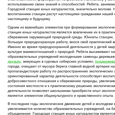
использованию своих знаний и способностей. Ребята, заним
Городской станции юных натуралистов, значительно моложе. Но
воспитанники станции растут настоящими гражданами нашей с
настоящему и будущему.
Одним из важнейших элементов при формировании экологичес
станции юных натуралистов является вовлечение их в практи
сбережение окружающей природной среды. Юннаты станции, п
большую природоохранную работу, внося свой практический в
Именно во время природоохранной деятельности у детей закр
культуре взаимоотношений с природой. Ребята высаживают на 
образовательных учреждений молоденькие саженцы деревьев
друзьях
, зимующих в суровых сибирских условиях;
поддержива
города; очищают от мусора берега главной водной артерии н
пропагандистскую работу по распространению экологических 
ориентированный характер деятельности способствует воспит
добросовестного отношения к сбережению природы, увеличива
состояния местности и к практическому решению экологическ
деятельности позволяет школьникам приобрести опыт экологи
является элементом общекультурного и нравственного опыта.
В последние годы экологическое движение детей и молодежи в
увеличивается количество образовательных учреждений, на ба
объединения. Городская станция юных натуралистов является