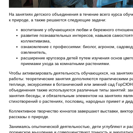
На занятиях детского объединения в течение всего курса обуч
к природе, а также решаются следующие задачи:
воспитание у обучающихся любви и бережного отношени
развитие познавательных интересов, навыков самостоя
коллективизма,
ознакомление с профессиями: биолог, агроном, садовод
озеленитель,
расширение кругозора детей путем изучения основ цвет
приемами ухода за комнатными растениями.
Чтобы активизировать деятельность обучающихся, на занят
работы: теоретические занятия дополняются практическими р
теплице, экскурсиями в ботанический или зимний сад ГорСЮН.
объединения также используются различные типы занятий: за
занятия-беседы, и обязательным элементом на занятиях являе
стихотворений о растениях, пословиц, народных примет и дида
Коллективное творчество юннатов завершают выставки, виктор
рассказы о природе.
Занимаясь опытнической деятельностью, дети углубляют и ра
логическое мышление и совершенствуют точность и аккуратнос