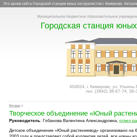
Это архив сайта Городской станции юных натуралистов г. Кемерово. Актуа
Муниципальное бюджетное образовательное учреждени
Городская станция юных
650024, г. Кемерово, ул. Ульяны
тел. (3842)
38-67-74
,
38-
Кружки
Творческое объединение «Юный растен
Руководитель
: Гобанова Валентина Александровна,
отдел р
Детское объединение «Юный растениевод» организовано на б
2003 году и представляет собой коллектив детей, все члены 